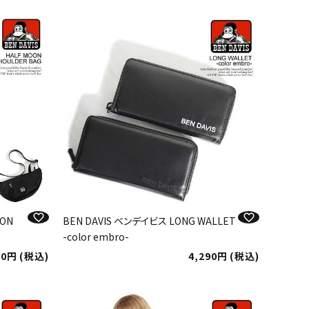
OON
BEN DAVIS ベンデイビス LONG WALLET
-color embro-
00
税込
4,290
税込