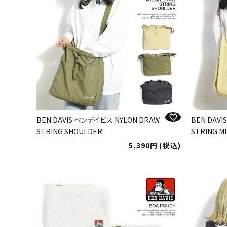
BEN DAVIS ベンデイビス NYLON DRAW
BEN DAV
STRING SHOULDER
STRING M
5,390
税込