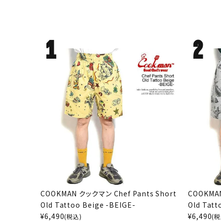
COOKMAN クックマン Chef Pants Short
COOKMAN
Old Tattoo Beige -BEIGE-
Old Tatt
¥
6,490
¥
6,490
(税込)
(税