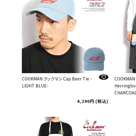
COOKMAN クックマン Cap Beer Tie -
COOKMAN
LIGHT BLUE-
Herringbon
CHARCOAL
4,290
税込