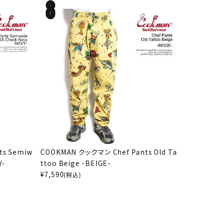
ts Semiw
COOKMAN クックマン Chef Pants Old Ta
Y-
ttoo Beige -BEIGE-
¥
7,590
(税込)