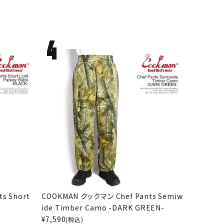
s Short
COOKMAN クックマン Chef Pants Semiw
ide Timber Camo -DARK GREEN-
¥
7,590
(税込)