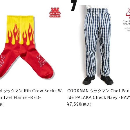
 クックマン Rib Crew Socks W
COOKMAN クックマン Chef Pan
nitzel Flame -RED-
ide PALAKA Check Navy -NAV
¥
7,590
込)
(税込)