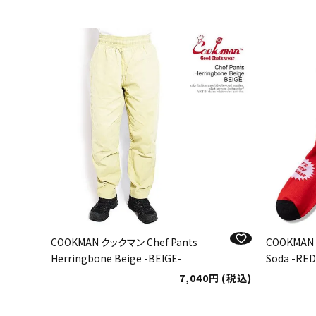
COOKMAN クックマン Chef Pants
COOKMAN 
Herringbone Beige -BEIGE-
Soda -RED
7,040
税込