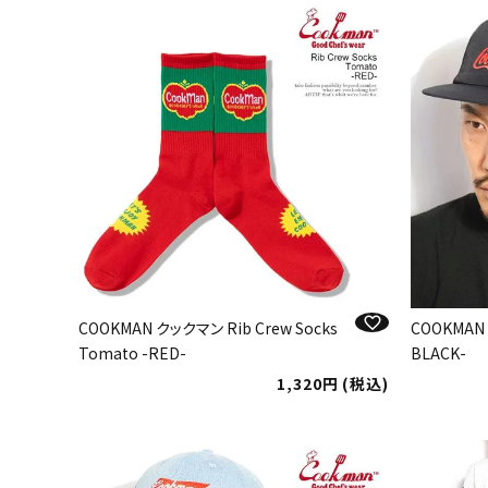
COOKMAN クックマン Rib Crew Socks
COOKMAN 
Tomato -RED-
BLACK-
1,320
税込