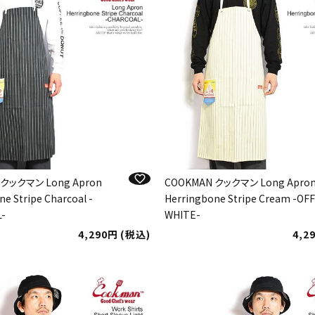
 クックマン Long Apron
COOKMAN クックマン Long Apro
e Stripe Charcoal -
Herringbone Stripe Cream -OFF
-
WHITE-
4,290
税込
4,2