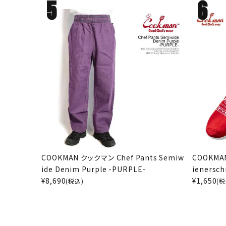
COOKMAN クックマン Chef Pants Semiw
COOKMAN
ide Denim Purple -PURPLE-
ienersch
¥
8,690
¥
1,650
(税込)
(税