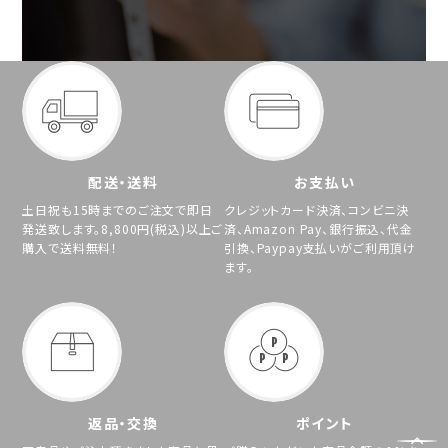
配送・送料
お支払い
土日祝も15時までのご注文で即日
クレジットカード決済、コンビニ決
発送致します。8,800円(税込)以上ご
済、Amazon Pay、銀行振込、代金
購入で送料無料！
引換、Paypay支払いがご利用頂け
ます。
返品・交換
ポイント