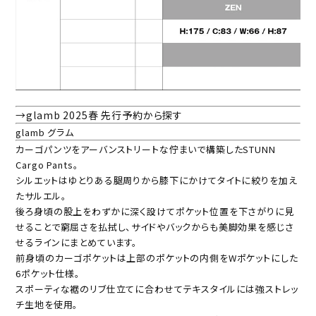
→glamb 2025春 先行予約から探す
glamb グラム
カーゴパンツをアーバンストリートな佇まいで構築したSTUNN
Cargo Pants。
シルエットはゆとりある腿周りから膝下にかけてタイトに絞りを加え
たサルエル。
後ろ身頃の股上をわずかに深く設けてポケット位置を下さがりに見
せることで窮屈さを払拭し、サイドやバックからも美脚効果を感じさ
せるラインにまとめています。
前身頃のカーゴポケットは上部のポケットの内側をWポケットにした
6ポケット仕様。
スポーティな裾のリブ仕立てに合わせてテキスタイルには強ストレッ
チ生地を使用。