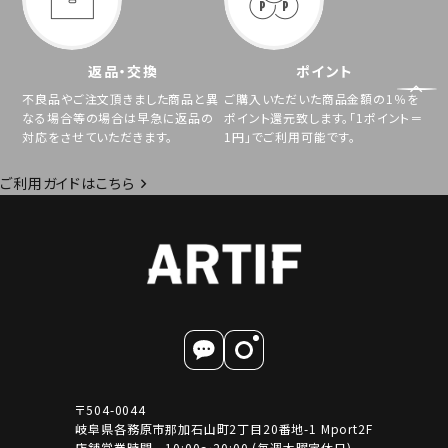
返品・交換
ポイント
不良品やご注文頂きました商品と異
ご購入いただいた商品金額の1％を
なる場合等の場合は早急に返品の
ポイント還元致します。「1ポイント＝
対応をさせていただきます。
1円」でご利用可能です。
ご利用ガイドはこちら
〒504-0044
岐阜県各務原市那加石山町2丁目20番地-1 Mport2F
店舗営業時間 10:00～20:00 (毎週木曜定休日)