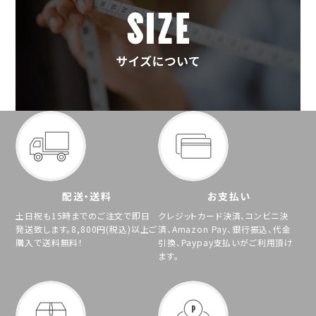
配送・送料
お支払い
土日祝も15時までのご注文で即日
クレジットカード決済、コンビニ決
発送致します。8,800円(税込)以上ご
済、Amazon Pay、銀行振込、代金
購入で送料無料！
引換、Paypay支払いがご利用頂け
ます。