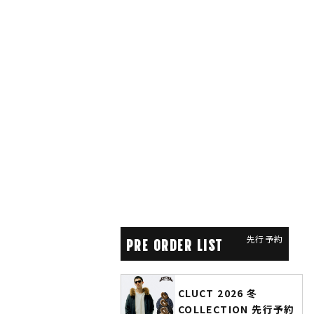
先行予約
PRE ORDER LIST
CLUCT 2026 冬
glamb × 劇場版『チェン
COLLECTION 先行予約
ソーマン レゼ篇』第2弾