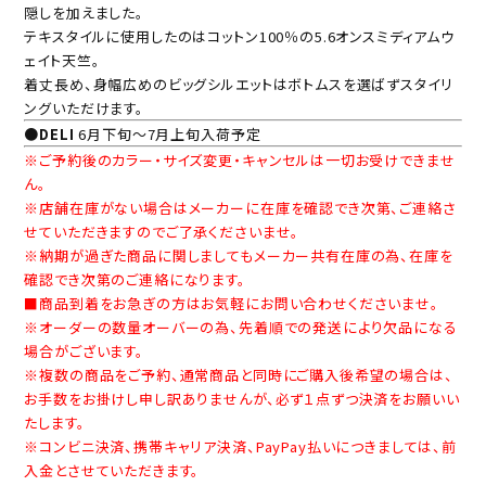
隠しを加えました。
テキスタイルに使用したのはコットン100％の5.6オンスミディアムウ
ェイト天竺。
着丈長め、身幅広めのビッグシルエットはボトムスを選ばずスタイリ
ングいただけます。
●DELI
6月下旬～7月上旬入荷予定
※ご予約後のカラー・サイズ変更・キャンセルは一切お受けできませ
ん。
※店舗在庫がない場合はメーカーに在庫を確認でき次第、ご連絡さ
せていただきますのでご了承くださいませ。
※納期が過ぎた商品に関しましてもメーカー共有在庫の為、在庫を
確認でき次第のご連絡になります。
■商品到着をお急ぎの方はお気軽にお問い合わせくださいませ。
※オーダーの数量オーバーの為、先着順での発送により欠品になる
場合がございます。
※複数の商品をご予約、通常商品と同時にご購入後希望の場合は、
お手数をお掛けし申し訳ありませんが、必ず１点ずつ決済をお願いい
たします。
※コンビニ決済、携帯キャリア決済、PayPay払いにつきましては、前
入金とさせていただきます。