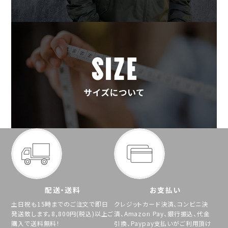
配送・送料
お支払い
土日祝も15時までのご注文で即日
クレジットカード決済、コンビニ決
発送致します。8,800円(税込)以上ご
済、Amazon Pay、銀行振込、代金
購入で送料無料！
引換、Paypay支払いがご利用頂け