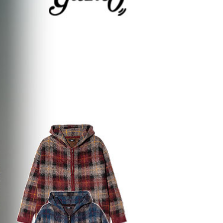
場版『チェン
GLIMCLAP 2026 秋冬
gla
』第2弾
1st 先行予約
な冒険