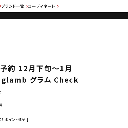
ブランド一覧
コーディネート
先行予約 12月下旬～1月
lamb グラム Check
e
築
08
ポイント進呈 ]