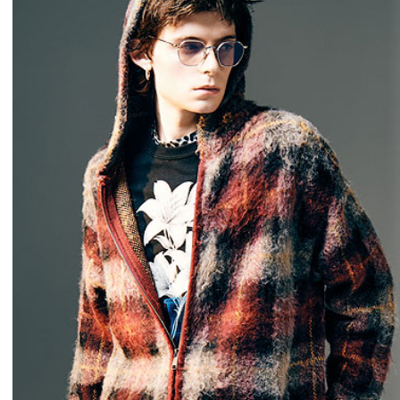
CLUCT 2026 冬
glamb × 劇
COLLECTION 先行予約
ソーマン レゼ篇
先行予約