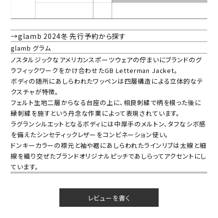
→glamb 2024冬 先行予約から探す
glamb グラム
ノスタルジックなアメリカンスポーツウェアの佇まいにブランドのグ
ラフィックワークをかけ合わせたGB Letterman Jacket。
ボディの随所にあしらわれたワッペンは四層構造による立体的なテ
クスチャが特徴。
フェルト生地二層からなる台座の上に、相良刺繍で柄を模った後に
縁刺繍を施すという丹念な作業によって表現されています。
ラグランシルエットとなるボディには中厚手のメルトン、タフなシボ感
を備えたシンセティックレザーをコンビネーション使い。
ドンキーカラーの襟元と袖や裾にあしらわれたラインリブは太線と細
線を織り交ぜたブランドオリジナルピッチであしらってアクセントにし
ています。
レビューを書く