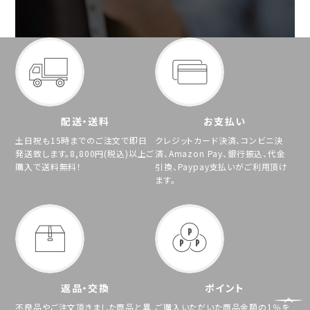
配送・送料
お支払い
土日祝も15時までのご注文で即日
クレジットカード決済、コンビニ決
発送致します。8,800円(税込)以上ご
済、Amazon Pay、銀行振込、代金
購入で送料無料！
引換、Paypay支払いがご利用頂け
ます。
返品・交換
ポイント
不良品やご注文頂きました商品と異
ご購入いただいた商品金額の1％を