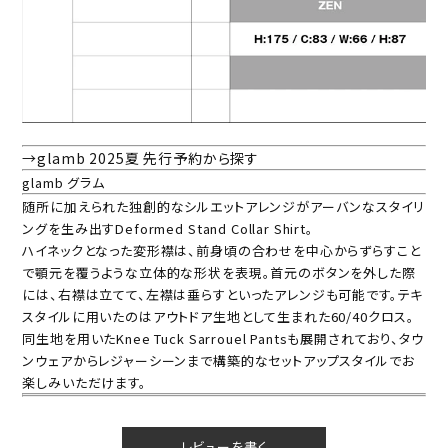
→glamb 2025夏 先行予約から探す
glamb グラム
随所に加えられた独創的なシルエットアレンジがアーバンなスタイリ
ングを生み出すDeformed Stand Collar Shirt。
ハイネックとなった変形襟は、前身頃の合わせを中心からずらすこと
で顎元を覆うような立体的な形状を表現。首元のボタンを外した際
には、右襟は立てて、左襟は垂らすといったアレンジも可能です。テキ
スタイルに用いたのはアウトドア生地として生まれた60/40クロス。
同生地を用いたKnee Tuck Sarrouel Pantsも展開されており、タウ
ンウェアからレジャーシーンまで構築的なセットアップスタイルでお
楽しみいただけます。
レビューを書く