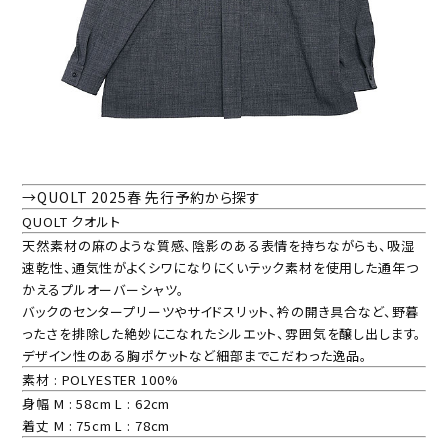
→QUOLT 2025春 先行予約から探す
QUOLT クオルト
天然素材の麻のような質感、陰影のある表情を持ちながらも、吸湿
速乾性、通気性がよくシワになりにくいテック素材を使用した通年つ
かえるプルオーバーシャツ。
バックのセンタープリーツやサイドスリット、衿の開き具合など、野暮
ったさを排除した絶妙にこなれたシルエット、雰囲気を醸し出します。
デザイン性のある胸ポケットなど細部までこだわった逸品。
素材 : POLYESTER 100%
身幅 M : 58cm L : 62cm
着丈 M : 75cm L : 78cm