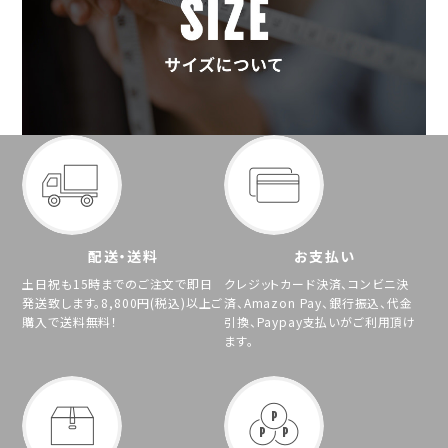
配送・送料
お支払い
土日祝も15時までのご注文で即日
クレジットカード決済、コンビニ決
発送致します。8,800円(税込)以上ご
済、Amazon Pay、銀行振込、代金
購入で送料無料！
引換、Paypay支払いがご利用頂け
ます。