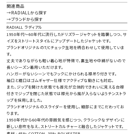
関連商品
→RADIALLから探す
→ブランドから探す
RADIALL ラディアル
1950年代～60年代に流行したドリズラージャケットを踏襲しつつ、サ
イズをストリートスタイルにアップデートしたジャケットです。
ブランドオリジナルのT/Cチェック生地を柄合わせして使用していま
す。
丈夫でありながらも軽い着心地が特徴で、裏生地や中綿がないので
長いシーズン着用いただけます。
ハンガーがないシーンでもフックにかけられる襟吊り付きです。
袖口と裾口はゴムギャザー仕様でアクティブな動きにも対応。
また、ジップを開けた状態でも首元が立体的できれいに見える台襟
付きでジップを閉じた状態では襟元から風が入らないようチンストラ
ップを採用しました。
ブランドオリジナルのスライダーを使用し、細部にまでこだわってお
ります。
1950年代から60年代の雰囲気を感じつつ、クラシックなデザインに
新しい息吹を与え、ストリートカルチャーと融合したジャケットです。
素材 : 65% COTTON, 35% POLYESTER