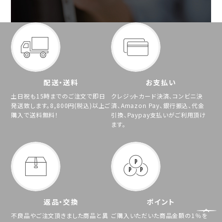
配送・送料
お支払い
土日祝も15時までのご注文で即日
クレジットカード決済、コンビニ決
発送致します。8,800円(税込)以上ご
済、Amazon Pay、銀行振込、代金
購入で送料無料！
引換、Paypay支払いがご利用頂け
ます。
返品・交換
ポイント
不良品やご注文頂きました商品と異
ご購入いただいた商品金額の1％を