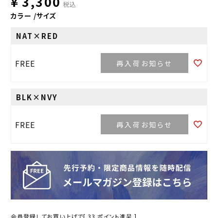
¥
3,300
税込
カラー
サイズ
NAT×RED
FREE
再入荷お知らせ
BLK×NVY
FREE
再入荷お知らせ
会員登録してお買い上げで[
33
ポイント進呈 ]