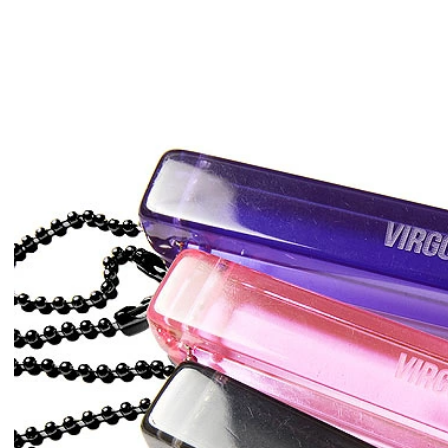
版『チェン
GLIMCLAP 2026 秋冬
SOFTM
第2弾
1st 先行予約
秋冬 