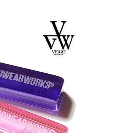
ACHINE 2026
glamb – 映画「スター・
先行予約
ウォーズ／マンダロリア
ン・アンド・グローグー」カ
プセルコレクション