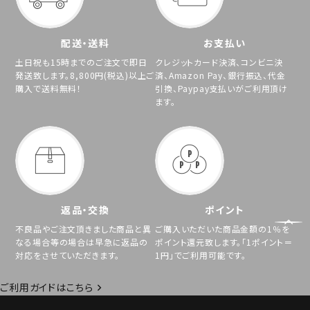
配送・送料
お支払い
土日祝も15時までのご注文で即日
クレジットカード決済、コンビニ決
発送致します。8,800円(税込)以上ご
済、Amazon Pay、銀行振込、代金
購入で送料無料！
引換、Paypay支払いがご利用頂け
ます。
返品・交換
ポイント
不良品やご注文頂きました商品と異
ご購入いただいた商品金額の1％を
なる場合等の場合は早急に返品の
ポイント還元致します。「1ポイント＝
対応をさせていただきます。
1円」でご利用可能です。
ご利用ガイドはこちら