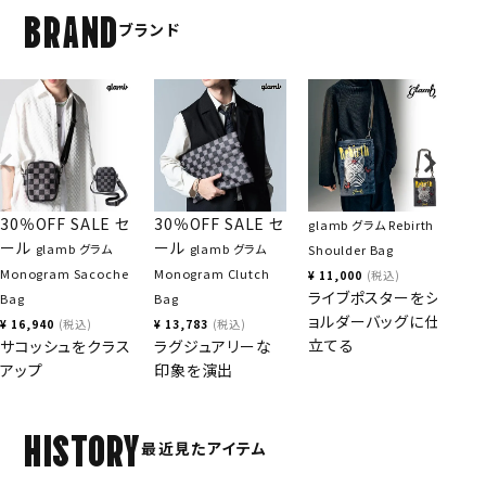
BRAND
ブランド
30％OFF SALE セ
30％OFF SALE セ
glamb グラム Rebirth
20
ール
ール
glamb グラム
glamb グラム
Shoulder Bag
下旬
Monogram Sacoche
Monogram Clutch
定 g
¥
11,000
税込
ライブポスターをシ
Bag
Bag
Nec
ョルダーバッグに仕
¥
16,940
税込
¥
13,783
税込
¥
2
立てる
サコッシュをクラス
ラグジュアリーな
構
アップ
印象を演出
使
HISTORY
最近見たアイテム