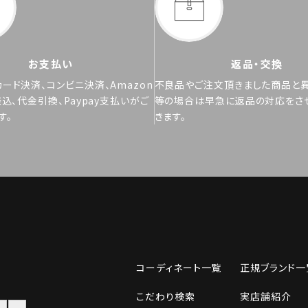
お支払い
返品・交換
ード決済、コンビニ決済、Amazon
不良品やご注文頂きました商品と
振込、代金引換、Paypay支払いがご
等の場合は早急に返品の対応をさ
す。
きます。
コーディネート一覧
正規ブランド一
こだわり検索
実店舗紹介