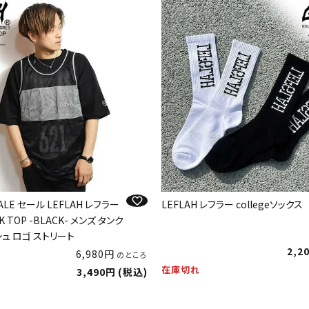
SALE セール LEFLAH レフラー
LEFLAH レフラー collegeソックス
K TOP -BLACK- メンズ タンク
シュ ロゴ ストリート
2,2
6,980
のところ
在庫切れ
3,490
税込