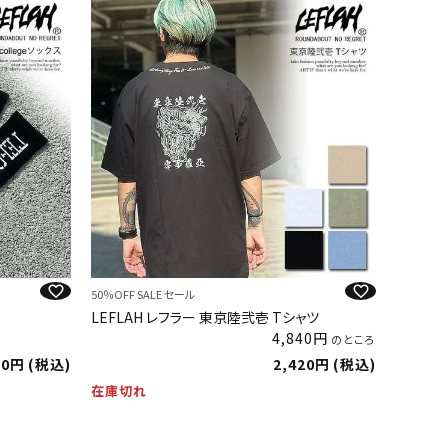
50％OFF SALE セール
LEFLAH レフラー 東京陸弐壱 Tシャツ
4,840
のところ
00
税込
2,420
税込
在庫切れ