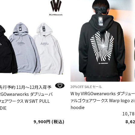
冬 先行予約 11月～12月入荷予
20％OFF SALE セール
W by VIRGOwearworks ダブリ
IRGOwearworks ダブリューバ
ァルゴウェアワークス Warp logo zi
ェアワークス W SWT PULL
hoodie
DIE
10,78
9,900
税込
8,6