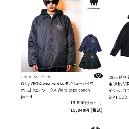
20％OFF SALE セール
2026 秋
W by VIRGOwearworks ダブリューバイヴ
定 W by V
ァルゴウェアワークス Warp logo coach
イヴァルゴウ
jacket
ZIP HOODI
19,800
のところ
15,840
税込