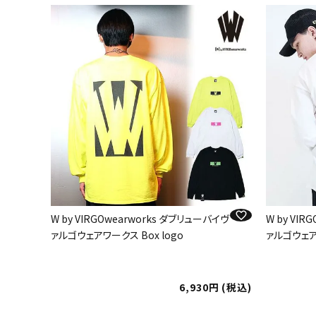
W by VIRGOwearworks ダブリューバイヴ
W by VI
ァルゴウェアワークス Box logo
ァルゴウェア
6,930
税込