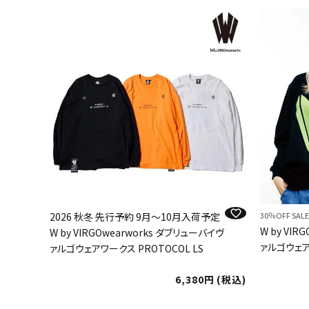
2026 秋冬 先行予約 9月～10月入荷予定
30％OFF SA
W by VI
W by VIRGOwearworks ダブリューバイヴ
ァルゴウェアワ
ァルゴウェアワークス PROTOCOL LS
6,380
税込