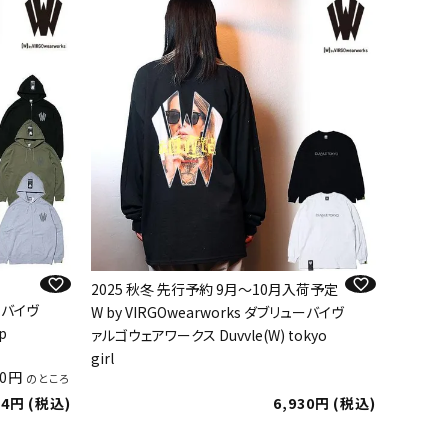
2025 秋冬 先行予約 9月～10月入荷予定
ューバイヴ
W by VIRGOwearworks ダブリューバイヴ
p
ァルゴウェアワークス Duvvle(W) tokyo
girl
0
のところ
24
税込
6,930
税込