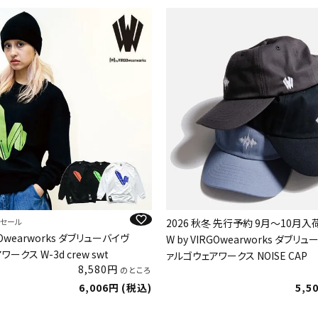
LEセール
2026 秋冬 先行予約 9月～10月
RGOwearworks ダブリューバイヴ
W by VIRGOwearworks ダブリ
ークス W-3d crew swt
ァルゴウェアワークス NOISE CAP
8,580
のところ
6,006
税込
5,5