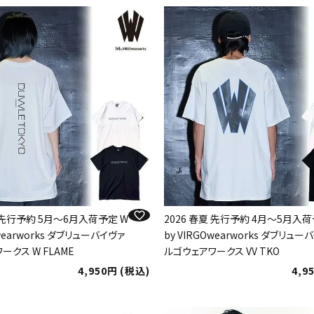
夏 先行予約 5月～6月入荷予定 W
2026 春夏 先行予約 4月～5月入荷
Owearworks ダブリューバイヴァ
by VIRGOwearworks ダブリュー
ークス W FLAME
ルゴウェアワークス VV TKO
4,950
税込
4,9