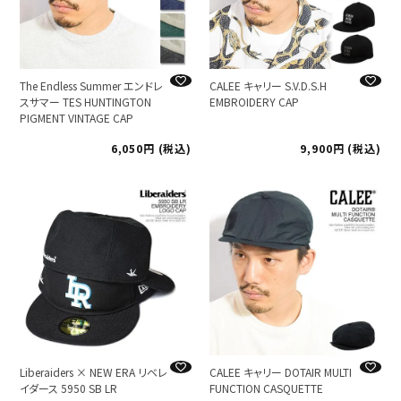
The Endless Summer エンドレ
CALEE キャリー S.V.D.S.H
スサマー TES HUNTINGTON
EMBROIDERY CAP
PIGMENT VINTAGE CAP
6,050
税込
9,900
税込
Liberaiders × NEW ERA リベレ
CALEE キャリー DOTAIR MULTI
イダース 5950 SB LR
FUNCTION CASQUETTE