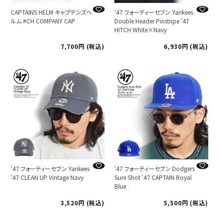
CAPTAINS HELM キャプテンズヘ
'47 フォーティーセブン Yankees
ルム #CH COMPANY CAP
Double Header Pinstripe ’47
HITCH White×Navy
7,700
税込
6,930
税込
'47 フォーティーセブン Yankees
'47 フォーティーセブン Dodgers
'47 CLEAN UP Vintage Navy
Sure Shot '47 CAPTAIN Royal
Blue
3,520
税込
5,500
税込