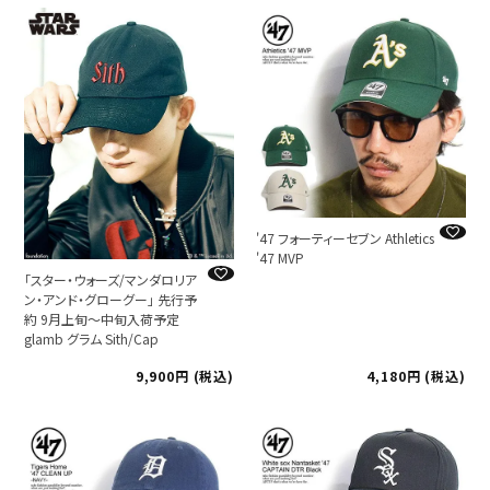
'47 フォーティーセブン Athletics
'47 MVP
「スター・ウォーズ/マンダロリア
ン・アンド・グローグー」 先行予
約 9月上旬～中旬入荷予定
glamb グラム Sith/Cap
9,900
税込
4,180
税込