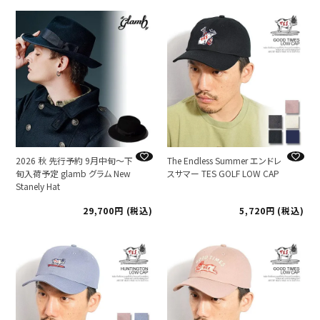
2026 秋 先行予約 9月中旬～下
The Endless Summer エンドレ
旬入荷予定 glamb グラム New
スサマー TES GOLF LOW CAP
Stanely Hat
29,700
税込
5,720
税込