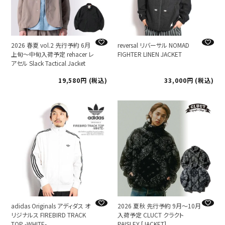
2026 春夏 vol.2 先行予約 6月
reversal リバーサル NOMAD
上旬～中旬入荷予定 rehacer レ
FIGHTER LINEN JACKET
アセル Slack Tactical Jacket
19,580
税込
33,000
税込
adidas Originals アディダス オ
2026 夏秋 先行予約 9月～10月
リジナルス FIREBIRD TRACK
入荷予定 CLUCT クラクト
TOP -WHITE-
PAISLEY [JACKET]