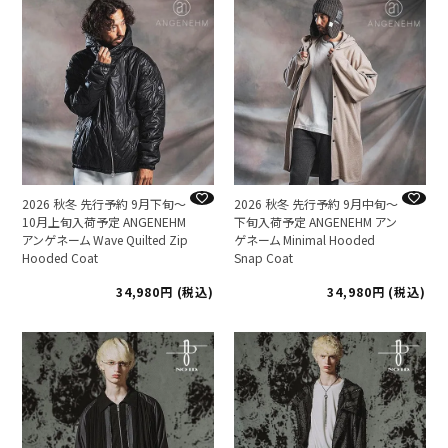
2026 秋冬 先行予約 9月下旬～
2026 秋冬 先行予約 9月中旬～
10月上旬入荷予定 ANGENEHM
下旬入荷予定 ANGENEHM アン
アンゲネーム Wave Quilted Zip
ゲネーム Minimal Hooded
Hooded Coat
Snap Coat
34,980
税込
34,980
税込