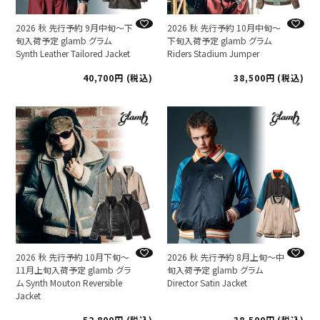
2026 秋 先行予約 9月中旬～下
2026 秋 先行予約 10月中旬～
旬入荷予定 glamb グラム
下旬入荷予定 glamb グラム
Synth Leather Tailored Jacket
Riders Stadium Jumper
40,700
税込
38,500
税込
2026 秋 先行予約 10月下旬～
2026 秋 先行予約 8月上旬～中
11月上旬入荷予定 glamb グラ
旬入荷予定 glamb グラム
ム Synth Mouton Reversible
Director Satin Jacket
Jacket
52,800
税込
38,500
税込