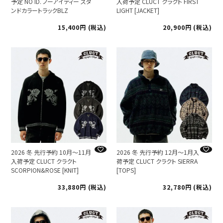
予定 NO ID. ノーアイディー スタ
入荷予定 CLUCT クラクト FIRST
ンドカラートラックBLZ
LIGHT [JACKET]
15,400
税込
20,900
税込
2026 冬 先行予約 10月～11月
2026 冬 先行予約 12月～1月入
入荷予定 CLUCT クラクト
荷予定 CLUCT クラクト SIERRA
SCORPION&ROSE [KNIT]
[TOPS]
33,880
税込
32,780
税込