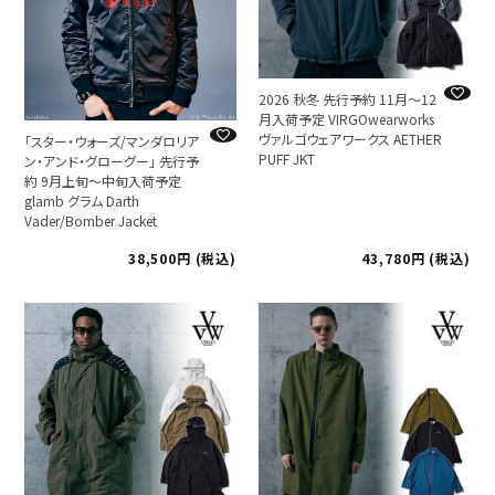
2026 秋冬 先行予約 11月～12
月入荷予定 VIRGOwearworks
ヴァルゴウェアワークス AETHER
「スター・ウォーズ/マンダロリア
PUFF JKT
ン・アンド・グローグー」 先行予
約 9月上旬～中旬入荷予定
glamb グラム Darth
Vader/Bomber Jacket
38,500
税込
43,780
税込